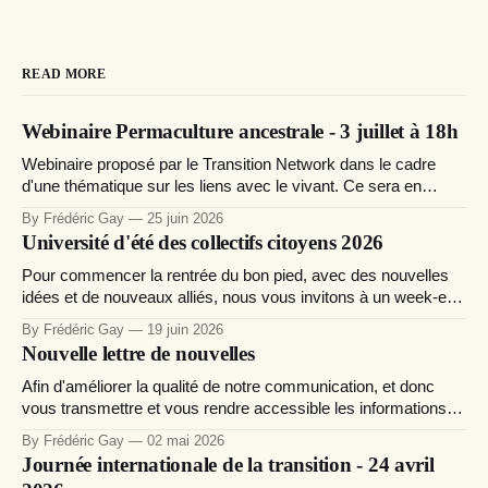
READ MORE
Webinaire Permaculture ancestrale - 3 juillet à 18h
Webinaire proposé par le Transition Network dans le cadre
d'une thématique sur les liens avec le vivant. Ce sera en
espagnol avec une traduction en anglais et des sous-titre si
By Frédéric Gay
25 juin 2026
besoin en français. Pour en savoir plus
Université d'été des collectifs citoyens 2026
Pour commencer la rentrée du bon pied, avec des nouvelles
idées et de nouveaux alliés, nous vous invitons à un week-end
régénérant dans une ferme gersoise le samedi 29 et dimanche
By Frédéric Gay
19 juin 2026
30 août 2026. Voici la recette de ces rencontres annuelles
Nouvelle lettre de nouvelles
ouvertes à toute personne engagée dans un collectif
Afin d'améliorer la qualité de notre communication, et donc
vous transmettre et vous rendre accessible les informations
qui peuvent inspirer et soutenir vos initiatives et collectifs de
By Frédéric Gay
02 mai 2026
transition, nous avons mis en place un nouveau site web
Journée internationale de la transition - 24 avril
orienté publication de nouvelles, à l'image de ce qu&