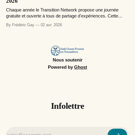
2026
Chaque année le Transition Network propose une journée
gratuite et ouverte à tous de partage d'expériences. Cette
année une traduction simultanée en sous-titrage sera
By Frédéric Gay
02 avr. 2026
proposée. Voici le programme en français. Day of Transition
Practise 2026 Programme & RegistrationsJoin us in a very
special day when Transitioners all
Nous soutenir
Powered by
Ghost
Infolettre