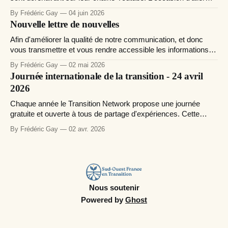
découvrir quelques trésors comme l'ensemble des
By Frédéric Gay
04 juin 2026
interventions lors des dernières 24h sur des pratiques de
Nouvelle lettre de nouvelles
transition autour de la terre. Vous pouvez activer la traduction
avec
Afin d'améliorer la qualité de notre communication, et donc
vous transmettre et vous rendre accessible les informations
qui peuvent inspirer et soutenir vos initiatives et collectifs de
By Frédéric Gay
02 mai 2026
transition, nous avons mis en place un nouveau site web
Journée internationale de la transition - 24 avril
orienté publication de nouvelles, à l'image de ce qu&
2026
Chaque année le Transition Network propose une journée
gratuite et ouverte à tous de partage d'expériences. Cette
année une traduction simultanée en sous-titrage sera
By Frédéric Gay
02 avr. 2026
proposée. Voici le programme en français. Day of Transition
Practise 2026 Programme & RegistrationsJoin us in a very
special day when Transitioners all
Nous soutenir
Powered by
Ghost