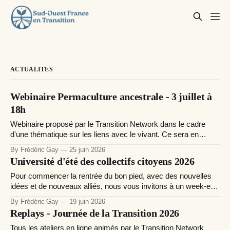
ACTUALITÉS
Webinaire Permaculture ancestrale - 3 juillet à
18h
Webinaire proposé par le Transition Network dans le cadre
d'une thématique sur les liens avec le vivant. Ce sera en
espagnol avec une traduction en anglais et des sous-titre si
By Frédéric Gay
25 juin 2026
besoin en français. Pour en savoir plus
Université d'été des collectifs citoyens 2026
Pour commencer la rentrée du bon pied, avec des nouvelles
idées et de nouveaux alliés, nous vous invitons à un week-end
régénérant dans une ferme gersoise le samedi 29 et dimanche
By Frédéric Gay
19 juin 2026
30 août 2026. Voici la recette de ces rencontres annuelles
Replays - Journée de la Transition 2026
ouvertes à toute personne engagée dans un collectif
Tous les ateliers en ligne animés par le Transition Network