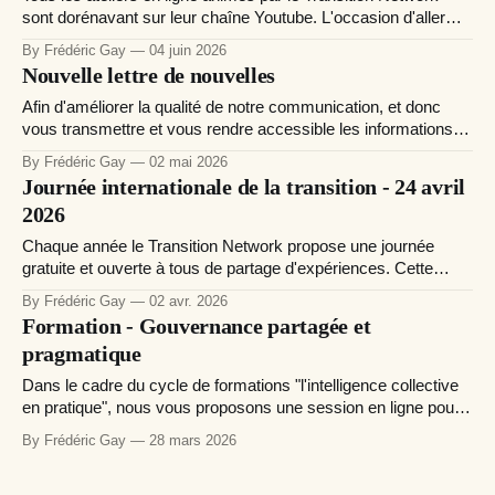
sont dorénavant sur leur chaîne Youtube. L'occasion d'aller
découvrir quelques trésors comme l'ensemble des
By Frédéric Gay
04 juin 2026
interventions lors des dernières 24h sur des pratiques de
Nouvelle lettre de nouvelles
transition autour de la terre. Vous pouvez activer la traduction
avec
Afin d'améliorer la qualité de notre communication, et donc
vous transmettre et vous rendre accessible les informations
qui peuvent inspirer et soutenir vos initiatives et collectifs de
By Frédéric Gay
02 mai 2026
transition, nous avons mis en place un nouveau site web
Journée internationale de la transition - 24 avril
orienté publication de nouvelles, à l'image de ce qu&
2026
Chaque année le Transition Network propose une journée
gratuite et ouverte à tous de partage d'expériences. Cette
année une traduction simultanée en sous-titrage sera
By Frédéric Gay
02 avr. 2026
proposée. Voici le programme en français. Day of Transition
Formation - Gouvernance partagée et
Practise 2026 Programme & RegistrationsJoin us in a very
pragmatique
special day when Transitioners all
Dans le cadre du cycle de formations "l'intelligence collective
en pratique", nous vous proposons une session en ligne pour
rendre l'essentiel de la gouvernance partagée accessible à
By Frédéric Gay
28 mars 2026
des collectifs composés essentiellement de bénévoles.
"Gouvernance partagée et pragmatique pour soutenir